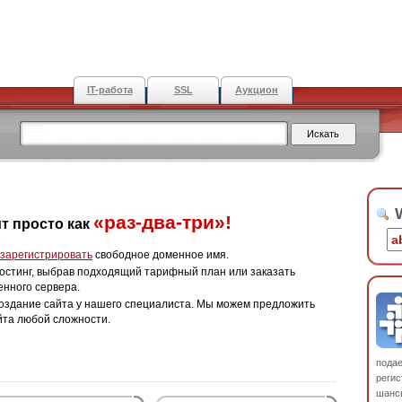
IT-работа
SSL
Аукцион
W
«раз-два-три»!
т просто как
зарегистрировать
свободное доменное имя.
остинг, выбрав подходящий тарифный план или заказать
енного сервера.
оздание сайта у нашего специалиста. Мы можем предложить
йта любой сложности.
пода
регис
шанс