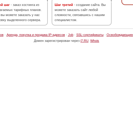
ой шаг
- заказ хостинга из
Шаг третий
- создание сайта. Вы
агаемых тарифных планов.
можете заказать сайт любой
 вы можете заказать у нас
сложности, связавшись с нашим
овку выделенного сервера.
специалистом.
ов
·
Аренда, покупка и продажа IP-адресов
·
Job
·
SSL-сертификаты
·
Освобождающие
Домен зарегистрирован через
i7.RU
.
Whois