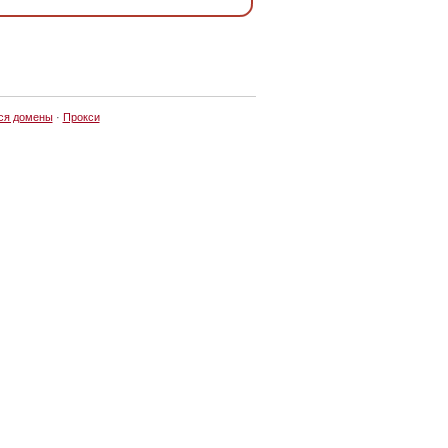
ся домены
·
Прокси