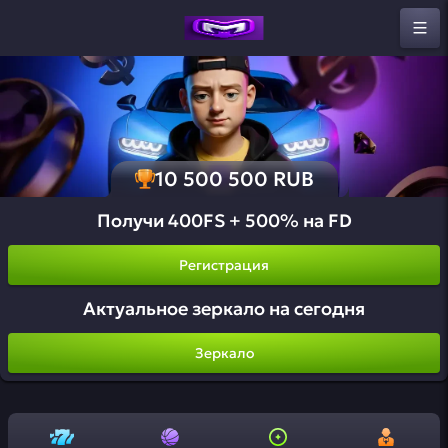
10 500 500 RUB
Получи 400FS + 500% на FD
Регистрация
Актуальное зеркало на сегодня
Зеркало