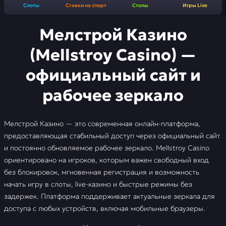
Слоты
Ставки на спорт
Столы
Игры Live
Мелстрой Казино
(Mellstroy Casino) —
официальный сайт и
рабочее зеркало
Мелстрой Казино — это современная онлайн-платформа,
предоставляющая стабильный доступ через официальный сайт
и постоянно обновляемое рабочее зеркало. Mellstroy Casino
ориентировано на игроков, которым важен свободный вход
без блокировок, мгновенная регистрация и возможность
начать игру в слоты, live-казино и быстрые режимы без
задержек. Платформа поддерживает актуальные зеркала для
доступа с любых устройств, включая мобильные браузеры.