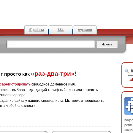
IT-работа
SSL
Аукцион
W
«раз-два-три»!
т просто как
зарегистрировать
свободное доменное имя.
остинг, выбрав подходящий тарифный план или заказать
енного сервера.
оздание сайта у нашего специалиста. Мы можем предложить
йта любой сложности.
пода
регис
шанс