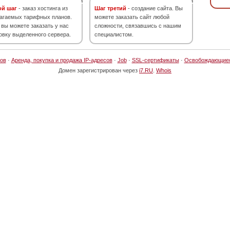
ой шаг
- заказ хостинга из
Шаг третий
- создание сайта. Вы
агаемых тарифных планов.
можете заказать сайт любой
 вы можете заказать у нас
сложности, связавшись с нашим
овку выделенного сервера.
специалистом.
ов
·
Аренда, покупка и продажа IP-адресов
·
Job
·
SSL-сертификаты
·
Освобождающие
Домен зарегистрирован через
i7.RU
.
Whois