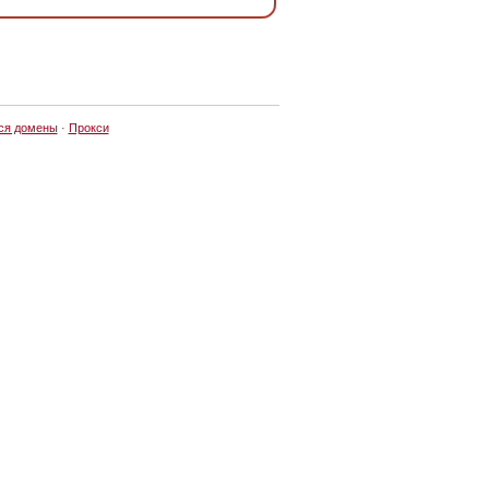
ся домены
·
Прокси