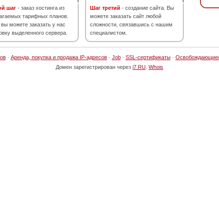
ой шаг
- заказ хостинга из
Шаг третий
- создание сайта. Вы
агаемых тарифных планов.
можете заказать сайт любой
 вы можете заказать у нас
сложности, связавшись с нашим
овку выделенного сервера.
специалистом.
ов
·
Аренда, покупка и продажа IP-адресов
·
Job
·
SSL-сертификаты
·
Освобождающие
Домен зарегистрирован через
i7.RU
.
Whois