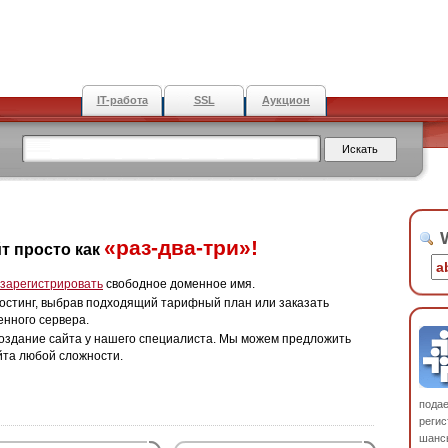
IT-работа
SSL
Аукцион
W
«раз-два-три»!
т просто как
зарегистрировать
свободное доменное имя.
остинг, выбрав подходящий тарифный план или заказать
енного сервера.
оздание сайта у нашего специалиста. Мы можем предложить
йта любой сложности.
пода
регис
шанс