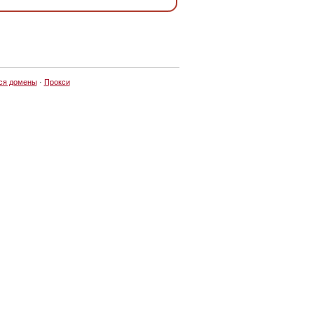
ся домены
·
Прокси