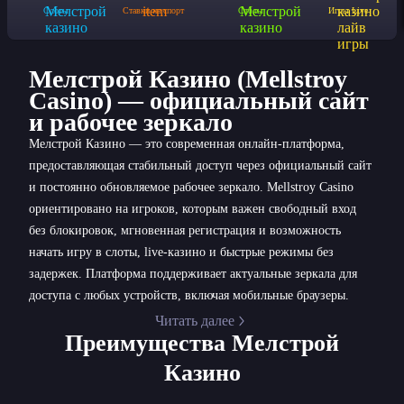
Слоты
Ставки на спорт
Столы
Игры Live
Мелстрой Казино (Mellstroy
Casino) — официальный сайт
и рабочее зеркало
Мелстрой Казино — это современная онлайн-платформа,
предоставляющая стабильный доступ через официальный сайт
и постоянно обновляемое рабочее зеркало. Mellstroy Casino
ориентировано на игроков, которым важен свободный вход
без блокировок, мгновенная регистрация и возможность
начать игру в слоты, live-казино и быстрые режимы без
задержек. Платформа поддерживает актуальные зеркала для
доступа с любых устройств, включая мобильные браузеры.
Читать далее
Преимущества Мелстрой
Казино