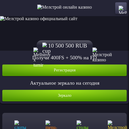
10 500 500 RUB
Получи 400FS + 500% на FD
Регистрация
Актуальное зеркало на сегодня
Зеркало