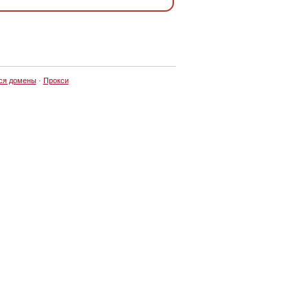
ся домены
·
Прокси