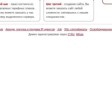
ой шаг
- заказ хостинга из
Шаг третий
- создание сайта. Вы
агаемых тарифных планов.
можете заказать сайт любой
 вы можете заказать у нас
сложности, связавшись с нашим
овку выделенного сервера.
специалистом.
ов
·
Аренда, покупка и продажа IP-адресов
·
Job
·
SSL-сертификаты
·
Освобождающие
Домен зарегистрирован через
i7.RU
.
Whois