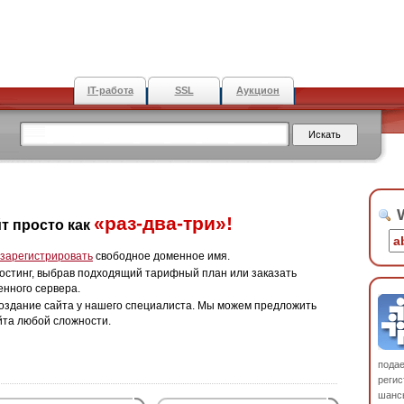
IT-работа
SSL
Аукцион
W
«раз-два-три»!
т просто как
зарегистрировать
свободное доменное имя.
остинг, выбрав подходящий тарифный план или заказать
енного сервера.
оздание сайта у нашего специалиста. Мы можем предложить
йта любой сложности.
пода
регис
шанс