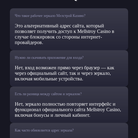
Что такое рабочее зеркало Мелстрой Казино?
Это альтернативный адрес сайта, который
позволяет получить доступ к Mellstroy Casino в
случае блокировок со стороны интернет-
провайдеров.
Нужно ли скачивать приложение для входа?
Нет, вход возможен прямо через браузер — как
через официальный сайт, так и через зеркало,
включая мобильные устройства.
Есть ли разница между сайтом и зеркалом?
Нет, зеркало полностью повторяет интерфейс и
функционал официального сайта Mellstroy Casino,
включая бонусы и личный кабинет.
Как часто обновляется адрес зеркала?