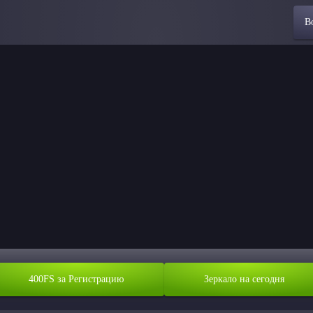
В
400FS за Регистрацию
Зеркало на сегодня