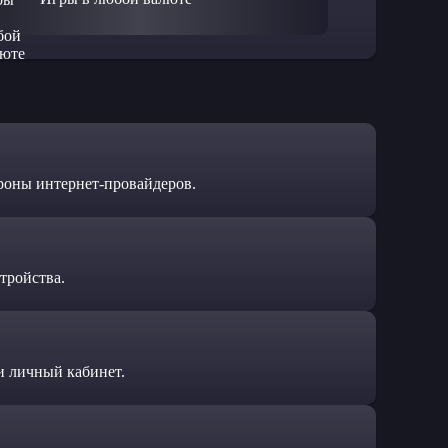
ороны интернет-провайдеров.
тройства.
и личный кабинет.