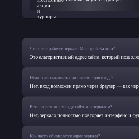
Что такое рабочее зеркало Мелстрой Казино?
Это альтернативный адрес сайта, который позволяе
Нужно ли скачивать приложение для входа?
Нет, вход возможен прямо через браузер — как чер
Есть ли разница между сайтом и зеркалом?
Нет, зеркало полностью повторяет интерфейс и фу
Как часто обновляется адрес зеркала?