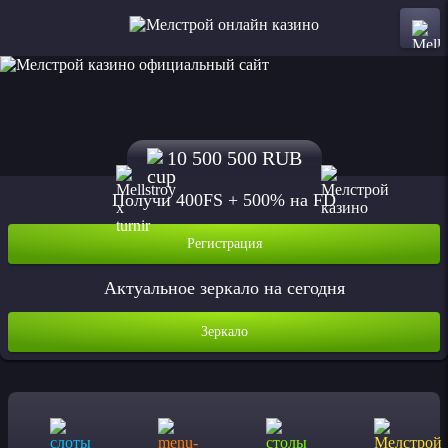
10 500 500 RUB
Получи 400FS + 500% на FD
Регистрация
Актуальное зеркало на сегодня
Зеркало