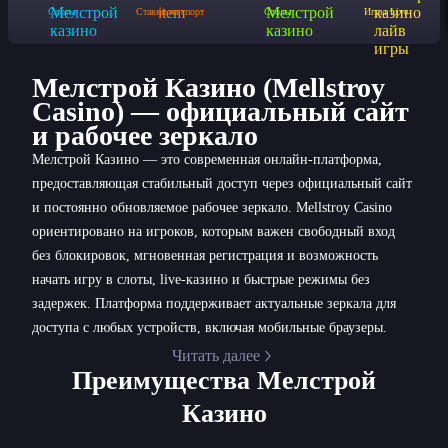
Слоты
Ставки на спорт
Столы
Игры Live
Мелстрой Казино (Mellstroy
Casino) — официальный сайт
и рабочее зеркало
Мелстрой Казино — это современная онлайн-платформа,
предоставляющая стабильный доступ через официальный сайт
и постоянно обновляемое рабочее зеркало. Mellstroy Casino
ориентировано на игроков, которым важен свободный вход
без блокировок, мгновенная регистрация и возможность
начать игру в слоты, live-казино и быстрые режимы без
задержек. Платформа поддерживает актуальные зеркала для
доступа с любых устройств, включая мобильные браузеры.
Читать далее
Преимущества Мелстрой
Казино