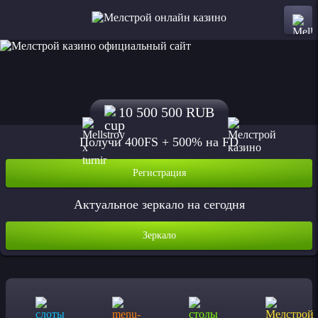
10 500 500 RUB
Получи 400FS + 500% на FD
Регистрация
Актуальное зеркало на сегодня
Зеркало