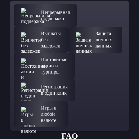
Непрерывная
поддержка
Выплаты
Защита
без
личных
задержек
данных
Постоянные
акции и
турниры
Регистрация
в один клик
Игры в
любой
валюте
FAQ