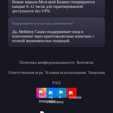
Новые зеркала Мелстрой Казино генерируются
каждые 6–12 часов для гарантированной
доступности без VPN.
Поддерживается ли вход через криптокошелёк?
Да, Mellstroy Casino поддерживает вход и
пополнение через криптовалютные кошельки с
полной анонимностью операций.
Политика конфиденциальности
Контакты
Ответственная игра
Условия использования
Лицензия
FAQ