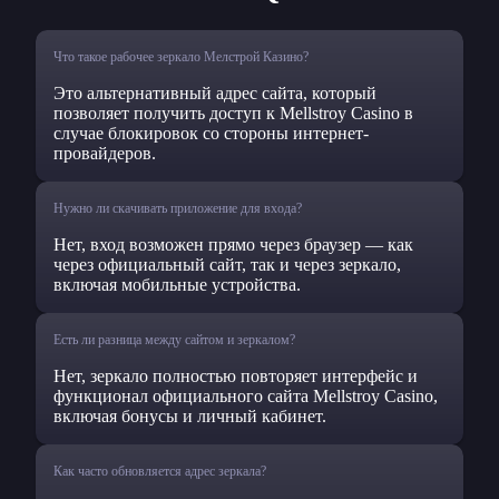
Что такое рабочее зеркало Мелстрой Казино?
Это альтернативный адрес сайта, который
позволяет получить доступ к Mellstroy Casino в
случае блокировок со стороны интернет-
провайдеров.
Нужно ли скачивать приложение для входа?
Нет, вход возможен прямо через браузер — как
через официальный сайт, так и через зеркало,
включая мобильные устройства.
Есть ли разница между сайтом и зеркалом?
Нет, зеркало полностью повторяет интерфейс и
функционал официального сайта Mellstroy Casino,
включая бонусы и личный кабинет.
Как часто обновляется адрес зеркала?