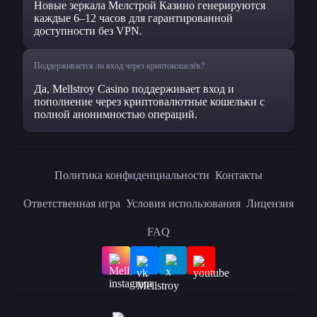
Новые зеркала Мелстрой Казино генерируются
каждые 6–12 часов для гарантированной
доступности без VPN.
Поддерживается ли вход через криптокошелёк?
Да, Mellstroy Casino поддерживает вход и
пополнение через криптовалютные кошельки с
полной анонимностью операций.
Политика конфиденциальности
Контакты
Ответственная игра
Условия использования
Лицензия
FAQ