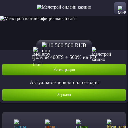
10 500 500 RUB
Получи 400FS + 500% на FD
Регистрация
Актуальное зеркало на сегодня
Зеркало