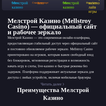
Слоты
Ставки на спорт
Столы
Игры Live
Мелстрой Казино (Mellstroy
Casino) — официальный сайт
и рабочее зеркало
Мелстрой Казино — это современная онлайн-платформа,
предоставляющая стабильный доступ через официальный сайт
и постоянно обновляемое рабочее зеркало. Mellstroy Casino
ориентировано на игроков, которым важен свободный вход
без блокировок, мгновенная регистрация и возможность
начать игру в слоты, live-казино и быстрые режимы без
задержек. Платформа поддерживает актуальные зеркала для
доступа с любых устройств, включая мобильные браузеры.
Читать далее
Преимущества Мелстрой
Казино