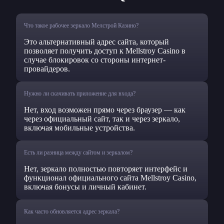
Что такое рабочее зеркало Мелстрой Казино?
Это альтернативный адрес сайта, который
позволяет получить доступ к Mellstroy Casino в
случае блокировок со стороны интернет-
провайдеров.
Нужно ли скачивать приложение для входа?
Нет, вход возможен прямо через браузер — как
через официальный сайт, так и через зеркало,
включая мобильные устройства.
Есть ли разница между сайтом и зеркалом?
Нет, зеркало полностью повторяет интерфейс и
функционал официального сайта Mellstroy Casino,
включая бонусы и личный кабинет.
Как часто обновляется адрес зеркала?