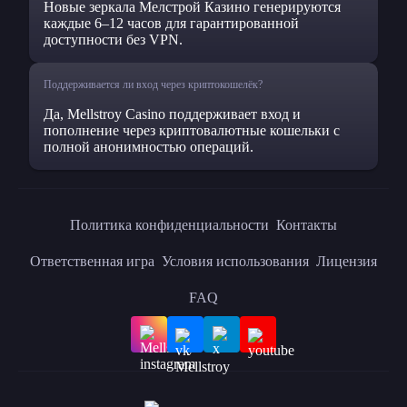
Новые зеркала Мелстрой Казино генерируются
каждые 6–12 часов для гарантированной
доступности без VPN.
Поддерживается ли вход через криптокошелёк?
Да, Mellstroy Casino поддерживает вход и
пополнение через криптовалютные кошельки с
полной анонимностью операций.
Политика конфиденциальности
Контакты
Ответственная игра
Условия использования
Лицензия
FAQ