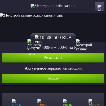
10 500 500 RUB
Получи 400FS + 500% на FD
Регистрация
Актуальное зеркало на сегодня
Зеркало